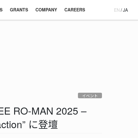
S
GRANTS
COMPANY
CAREERS
EN
/
JA
イベント
 RO-MAN 2025 –
raction” に登壇