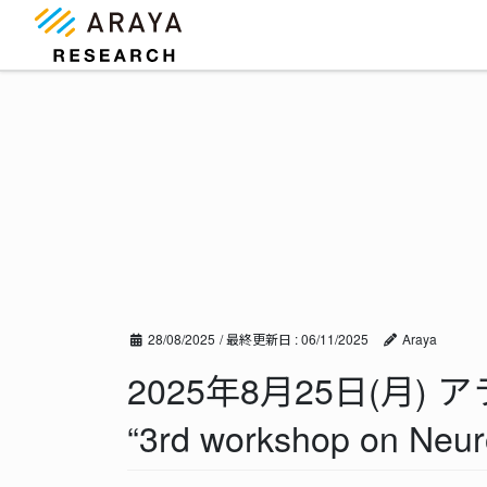
コ
ナ
ン
ビ
テ
ゲ
ン
ー
ツ
シ
に
ョ
移
ン
動
に
移
動
28/08/2025
/ 最終更新日 :
06/11/2025
Araya
2025年8月25日(月) ア
“3rd workshop on Neu